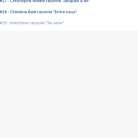
#27 : Christophe Willem raconte "Jacques a dit"
#26 : Chimène Badi raconte "Entre nous"
#25 : Indochine raconte "3e sexe"
#24 : Zaho raconte "C'est chelou"
#23 : Patrick Bruel raconte "Au café des délices"
#22 : Kyo raconte "Le chemin"
#21 : Nolwenn Leroy raconte "Cassé"
#20 : Patrick Hernandez raconte "Born to be alive"
#19 : Lorie raconte "Près de moi"
#18 : Michael Jones raconte "A nos actes manqués" (avec Jean-Jacque
#17 : Khaled raconte "Aïcha"
#16 : Corneille raconte "Parce qu'on vient de loin"
#15 : Indochine raconte "L'aventurier"