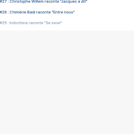
#27 : Christophe Willem raconte "Jacques a dit"
#26 : Chimène Badi raconte "Entre nous"
#25 : Indochine raconte "3e sexe"
#24 : Zaho raconte "C'est chelou"
#23 : Patrick Bruel raconte "Au café des délices"
#22 : Kyo raconte "Le chemin"
#21 : Nolwenn Leroy raconte "Cassé"
#20 : Patrick Hernandez raconte "Born to be alive"
#19 : Lorie raconte "Près de moi"
#18 : Michael Jones raconte "A nos actes manqués" (avec Jean-Jacque
#17 : Khaled raconte "Aïcha"
#16 : Corneille raconte "Parce qu'on vient de loin"
#15 : Indochine raconte "L'aventurier"